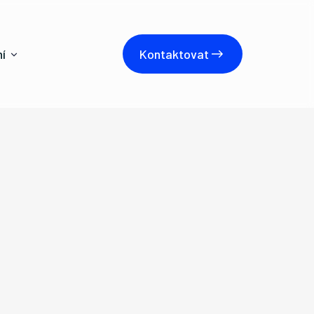
í
Kontaktovat
Kontaktovat
Klient
Jaroslav Zeman
Lokace
Mstišov
Zastavěná plocha