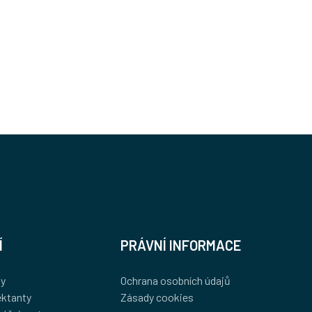
 Prosetice
Rozměry
Rok realizace
144 m2
2020
Í
PRÁVNÍ INFORMACE
ny
Ochrana osobních údajů
ektanty
Zásady cookies