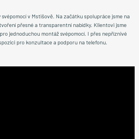
 svépomocí v Mstišově. Na začátku spolupráce jsme na
oření přesné a transparentní nabídky. Klientovi jsme
n pro jednoduchou montáž svépomocí. I přes nepříznivé
ispozici pro konzultace a podporu na telefonu.