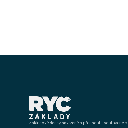
Základová deska – Mstišov
Lokace
Rozměry
Mstišov
144
Základové desky navržené s přesností, postavené s