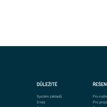
Základová deska –
Rok realizace
Lokace
2021
Prosetice
DŮLEŽITÉ
ŘEŠEN
Systém základů
Pro rodi
O nás
Pro proj