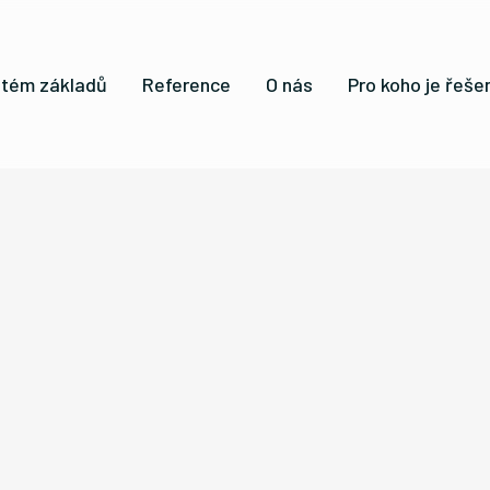
tém základů
Reference
O nás
Pro koho je řešen